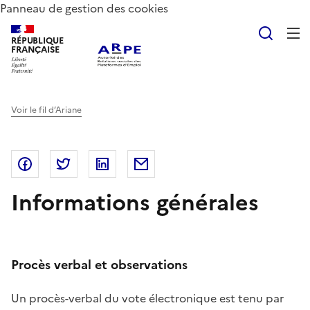
Panneau de gestion des cookies
Reche
RÉPUBLIQUE
FRANÇAISE
Voir le fil d’Ariane
Partager sur Facebook
Partager sur Twitter
Partager sur LinkedIn
Partager par email
Informations générales
Procès verbal et observations
Un procès-verbal du vote électronique est tenu par