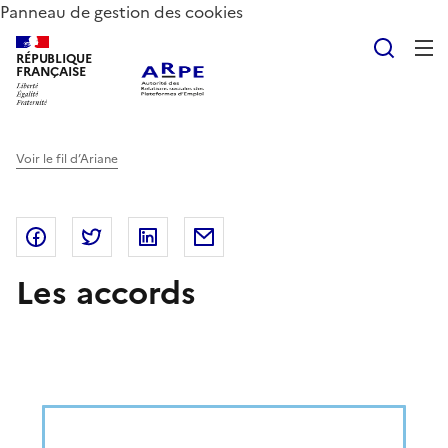
Panneau de gestion des cookies
Reche
RÉPUBLIQUE
FRANÇAISE
Voir le fil d’Ariane
Partager sur Facebook
Partager sur Twitter
Partager sur LinkedIn
Partager par email
Les accords