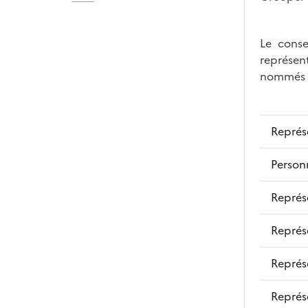
Le conse
représent
nommés p
Représ
Personn
Représ
Représe
Représ
Représe