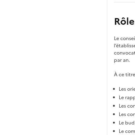
Rôle
Le consei
l’établis
convocati
par an.
À ce titr
Les ori
Le rapp
Les con
Les co
Le budg
Le comp