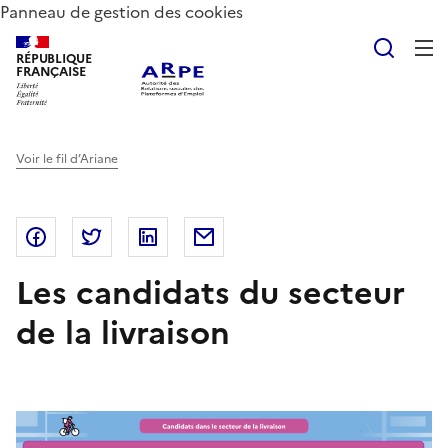
Panneau de gestion des cookies
Reche
RÉPUBLIQUE
FRANÇAISE
Voir le fil d’Ariane
Partager sur Facebook
Partager sur Twitter
Partager sur LinkedIn
Partager par email
Les candidats du secteur
de la livraison