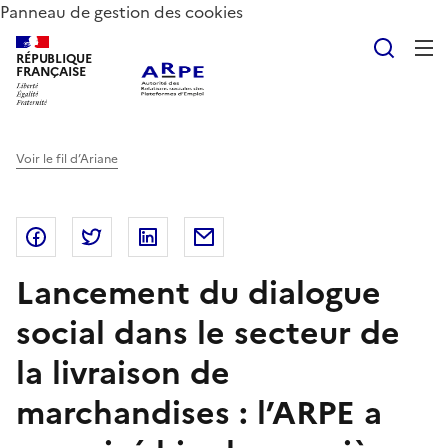
Panneau de gestion des cookies
Reche
RÉPUBLIQUE
FRANÇAISE
Voir le fil d’Ariane
Partager sur Facebook
Partager sur Twitter
Partager sur LinkedIn
Partager par email
Lancement du dialogue
social dans le secteur de
la livraison de
marchandises : l’ARPE a