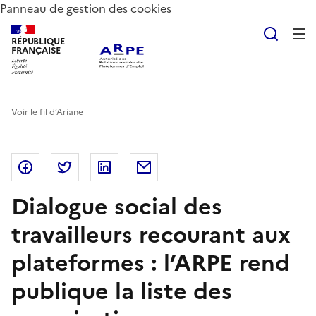
Panneau de gestion des cookies
Reche
RÉPUBLIQUE
FRANÇAISE
Voir le fil d’Ariane
Partager sur Facebook
Partager sur Twitter
Partager sur LinkedIn
Partager par email
Dialogue social des
travailleurs recourant aux
plateformes : l’ARPE rend
publique la liste des