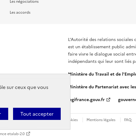
Les négociations
Les accords
L’Autorité des relations sociales 
est un établissement public admin
faire vivre le dialogue social ent
indépendants qui leur sont liés 
Ministère du Travail et de l'Empl
rôle sur ceux que vous
Ministère du Partenariat avec les
legifrance.gouv.fr
gouvern
r
Tout accepter
e de confidentialité
Gestion des cookies
Mentions légales
FAQ
ence etalab-2.0