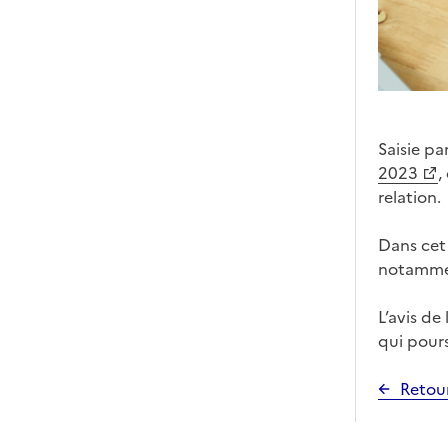
Saisie pa
2023
,
relation.
Dans ce
notammen
L’avis de
qui pours
Retou